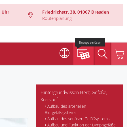
0 Uhr
Friedrichstr. 38, 01067 Dresden
Routenplanung
e
Rezept einlösen
Suche
Hintergrundwissen Herz, Gefäße,
Kreislauf
Aufbau des arteriellen
Blutgefäßsystems
Aufbau des venösen Gefäßsystems
Aufbau und Funktion der Lymphgefäße