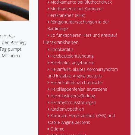
Medikamente bei Bluthochdruck
Medikamente bei Koronarer
Herzkrankheit (KHK)
Röntgenuntersuchungen in der
Kardiologie
So funktionieren Herz und Kreislauf
urch das
Herzkrankheiten
h den Anstieg
n Tag pumpt
Endokarditis
 Millionen
Herzbeutelentzündung
Herzfehler, angeborene
Herzinfarkt, akutes Koronarsyndrom
und instabile Angina pectoris
Herzinsuffizienz, chronische
Herzklappenfehler, erworbene
Herzmuskelentzündung
Herzrhythmusstörungen
Kardiomyopathien
Koronare Herzkrankheit (KHK) und
stabile Angina pectoris
Ödeme