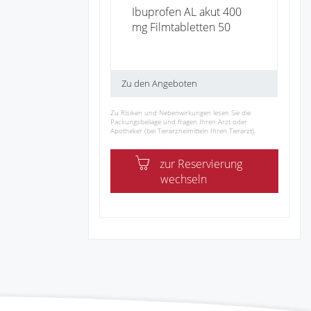
Ibuprofen AL akut 400
mg Filmtabletten 50
Zu den Angeboten
Zu Risiken und Nebenwirkungen lesen Sie die
Packungsbeilage und fragen Ihren Arzt oder
Apotheker (bei Tierarzneimitteln Ihren Tierarzt).
zur Reservierung
wechseln