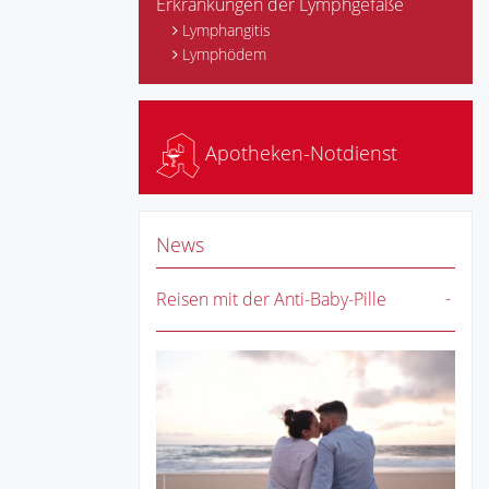
Erkrankungen der Lymphgefäße
Lymphangitis
Lymphödem
Apotheken-Notdienst
News
Reisen mit der Anti-Baby-Pille