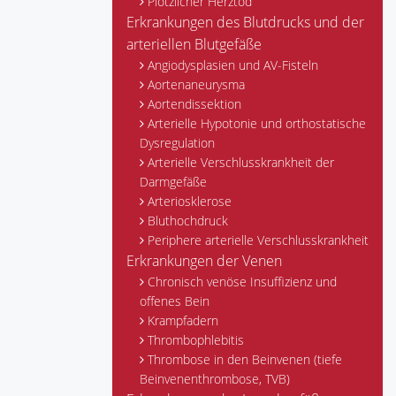
Plötzlicher Herztod
Erkrankungen des Blutdrucks und der
arteriellen Blutgefäße
Angiodysplasien und AV-Fisteln
Aortenaneurysma
Aortendissektion
Arterielle Hypotonie und orthostatische
Dysregulation
Arterielle Verschlusskrankheit der
Darmgefäße
Arteriosklerose
Bluthochdruck
Periphere arterielle Verschlusskrankheit
Erkrankungen der Venen
Chronisch venöse Insuffizienz und
offenes Bein
Krampfadern
Thrombophlebitis
Thrombose in den Beinvenen (tiefe
Beinvenenthrombose, TVB)